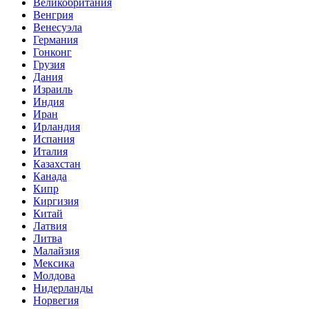
Великобритания
Венгрия
Венесуэла
Германия
Гонконг
Грузия
Дания
Израиль
Индия
Иран
Ирландия
Испания
Италия
Казахстан
Канада
Кипр
Киргизия
Китай
Латвия
Литва
Малайзия
Мексика
Молдова
Нидерланды
Норвегия