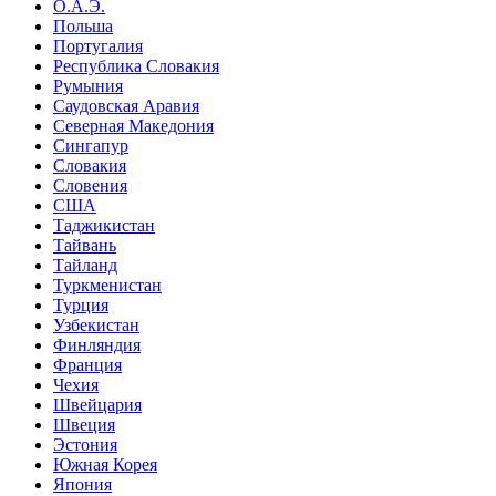
О.А.Э.
Польша
Португалия
Республика Словакия
Румыния
Саудовская Аравия
Северная Македония
Сингапур
Словакия
Словения
США
Таджикистан
Тайвань
Тайланд
Туркменистан
Турция
Узбекистан
Финляндия
Франция
Чехия
Швейцария
Швеция
Эстония
Южная Корея
Япония