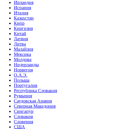
Ирландия
Испания
Италия
Казахстан
Кипр
Киргизия
Китай
Латвия
Литва
Малайзия
Мексика
Молдова
Нидерланды
Норвегия
О.А.Э.
Польша
Португалия
Республика Словакия
Румыния
Саудовская Аравия
Северная Македония
Сингапур
Словакия
Словения
США