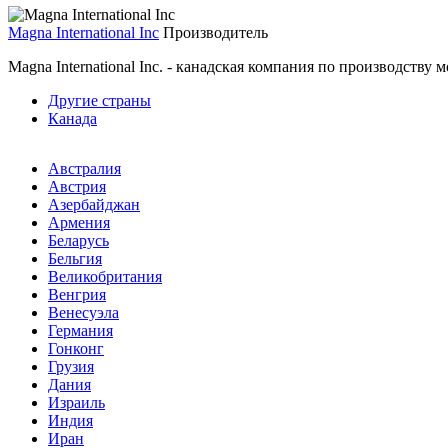
Magna International Inc
Производитель
Magna International Inc. - канадская компания по производств
Другие страны
Канада
Австралия
Австрия
Азербайджан
Армения
Беларусь
Бельгия
Великобритания
Венгрия
Венесуэла
Германия
Гонконг
Грузия
Дания
Израиль
Индия
Иран