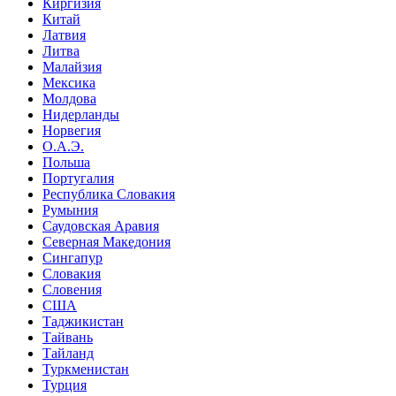
Киргизия
Китай
Латвия
Литва
Малайзия
Мексика
Молдова
Нидерланды
Норвегия
О.А.Э.
Польша
Португалия
Республика Словакия
Румыния
Саудовская Аравия
Северная Македония
Сингапур
Словакия
Словения
США
Таджикистан
Тайвань
Тайланд
Туркменистан
Турция