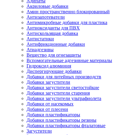
Адипаты
Акриловые добавки
Амин пространственно блокированный
Антизапотеватели
Антимикробные добавки для пластика
Антиоксиданты для ПВХ
Антискользящая добавка
Антистатики
Антифрикционные добавки
Атиадгезивы
Вещество для огнезащиты
Вспомогательные адгезивные материалы
Гидроксид алюминия
Диспергирующие добавки
Добавки для литейных производств
Добавки загустители
Добавки загустители светостойкие
Добавки загустители старения
Добавки загустители ультрафиолета
Добавки от насекомых
Добавки от плесени
Добавки пластификаторы
Добавки пластификаторы резины
Добавки пластификаторы фталатовые
Загустители