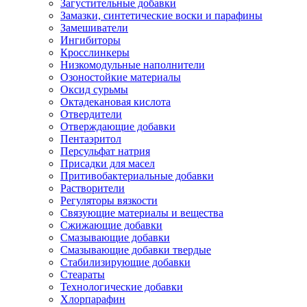
Загустительные добавки
Замазки, синтетические воски и парафины
Замешиватели
Ингибиторы
Кросслинкеры
Низкомодульные наполнители
Озоностойкие материалы
Оксид сурьмы
Октадекановая кислота
Отвердители
Отверждающие добавки
Пентаэритол
Персульфат натрия
Присадки для масел
Притивобактериальные добавки
Растворители
Регуляторы вязкости
Связующие материалы и вещества
Сжижающие добавки
Смазывающие добавки
Смазывающие добавки твердые
Стабилизирующие добавки
Стеараты
Технологические добавки
Хлорпарафин