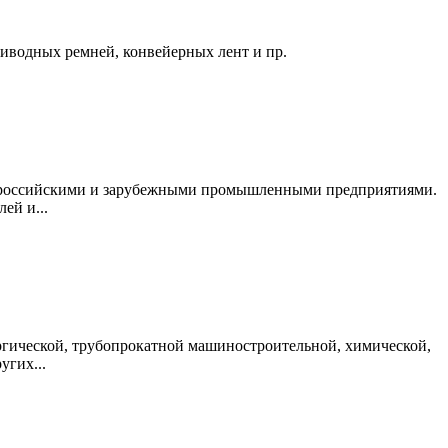
риводных ремней, конвейерных лент и пр.
ми российскими и зарубежными промышленными предприятиями.
ей и...
ргической, трубопрокатной машиностроительной, химической,
угих...