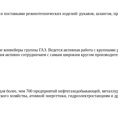
и поставками резинотехнических изделий: рукавов, шлангов, п
ые конвейеры группы ГАЗ. Ведется активная работа с крупны
ния активно сотрудничаем с самым широким кругом производител
для более, чем 700 предприятий нефтегазодобывающей, металлу
ого хозяйства, атомной энергетики, гидроэлектростанциям и др