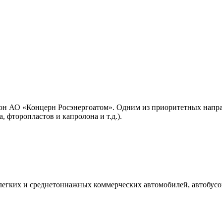
н АО «Концерн Росэнергоатом». Одним из приоритетных направ
 фторопластов и капролона и т.д.).
 легких и среднетоннажных коммерческих автомобилей, автобусо