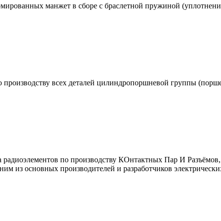
рмированных манжет в сборе с браслетной пружиной (уплотнени
производству всех деталей цилиндропоршневой группы (поршен
ода радиоэлементов по производству КОнтактных Пар И Разъёмов
им из основных производителей и разработчиков электрических