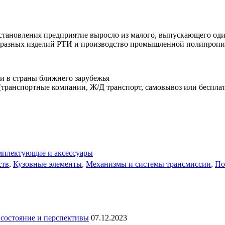
 становления предприятие выросло из малого, выпускающего од
бразных изделий РТИ и производство промышленной полипропи
и в страны ближнего зарубежья
транспортные компании, Ж/Д транспорт, самовывоз или бесплат
омплектующие и аксессуары
ств
,
Кузовные элементы
,
Механизмы и системы трансмиссии
,
По
состояние и перспективы
07.12.2023