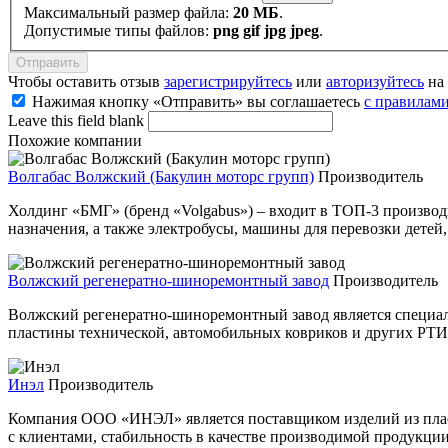
Максимальный размер файла:
20 МБ
.
Допустимые типы файлов:
png gif jpg jpeg
.
Чтобы оставить отзыв
зарегистрируйтесь
или
авторизуйтесь
на 
Нажимая кнопку «Отправить» вы соглашаетесь
с правилами
Leave this field blank
Похожие компании
Волгабас Волжский (Бакулин моторс групп)
Производитель
Холдинг «БМГ» (бренд «Volgabus») – входит в ТОП-3 производ
назначения, а также электробусы, машины для перевозки детей
Волжский регенератно-шиноремонтный завод
Производитель
Волжский регенератно-шиноремонтный завод является специал
пластины технической, автомобильных ковриков и других РТИ
Инэл
Производитель
Компания ООО «ИНЭЛ» является поставщиком изделий из пласт
с клиентами, стабильность в качестве производимой продукции,