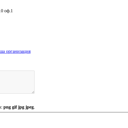
10 оф.1
ша организация
в:
png gif jpg jpeg
.