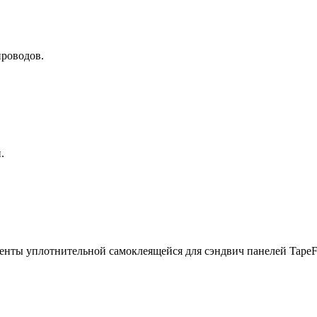
проводов.
.
плотнительной самоклеящейся для сэндвич панелей TapeFl