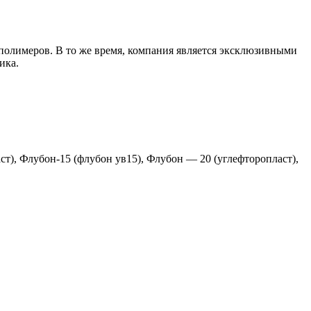
полимеров. В то же время, компания является эксклюзивными
ика.
), Флубон-15 (флубон ув15), Флубон — 20 (углефторопласт),