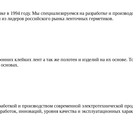
е в 1994 году. Мы специализируемся на разработке и производ
 из лидеров российского рынка ленточных герметиков.
нних клейких лент а так же полотен и изделий на их основе. Т
 основах.
работкой и производством современной электротехнической пр
аботок, инноваций, уровня качества и эксплуатационных характ