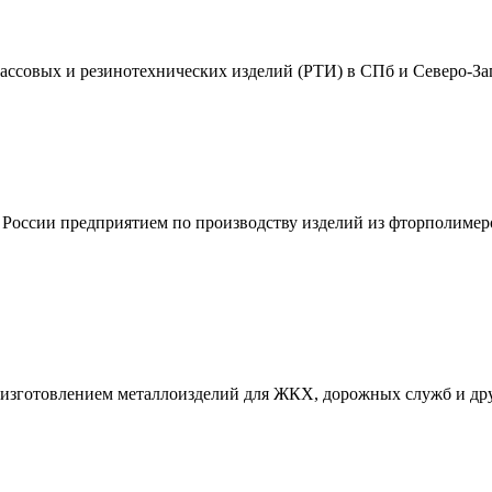
ассовых и резинотехнических изделий (РТИ) в СПб и Северо-За
оссии предприятием по производству изделий из фторполимеро
отовлением металлоизделий для ЖКХ, дорожных служб и других