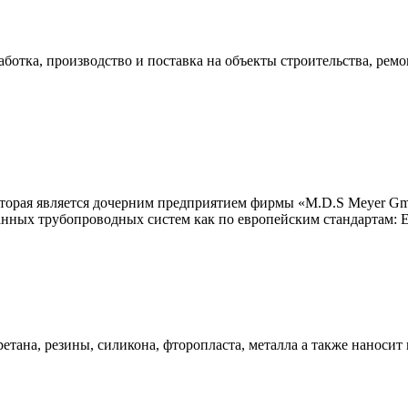
ботка, производство и поставка на объекты строительства, рем
орая является дочерним предприятием фирмы «M.D.S Meyer Gmb
нных трубопроводных систем как по европейским стандартам: E
тана, резины, силикона, фторопласта, металла а также наносит 