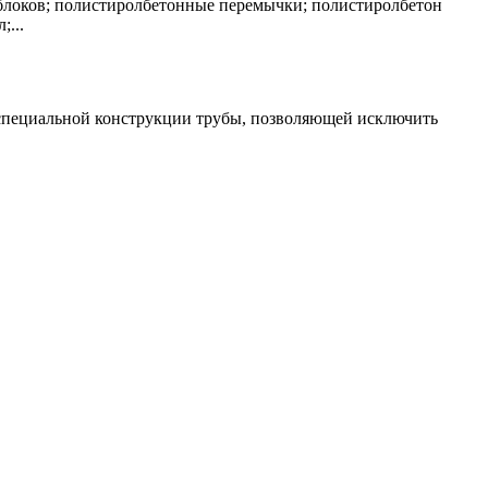
 блоков; полистиролбетонные перемычки; полистиролбетон
;...
 специальной конструкции трубы, позволяющей исключить