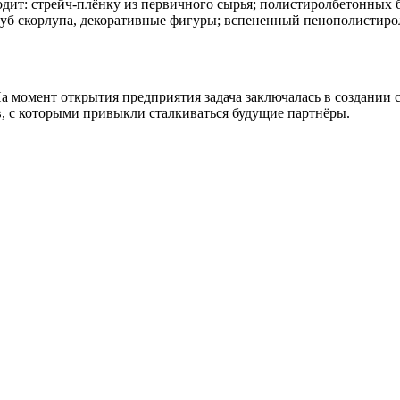
дит: стрейч-плёнку из первичного сырья; полистиролбетонных
труб скорлупа, декоративные фигуры; вспененный пенополистирол
На момент открытия предприятия задача заключалась в создании
, с которыми привыкли сталкиваться будущие партнёры.