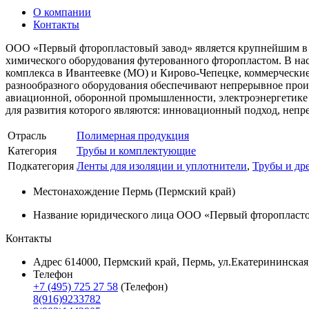
О компании
Контакты
ООО «Первый фторопластовый завод» является крупнейшим в Р
химического оборудования футерованного фторопластом. В нас
комплекса в Ивантеевке (МО) и Кирово-Чепецке, коммерческие
разнообразного оборудования обеспечивают непрерывное произ
авиационной, оборонной промышленности, электроэнергетике 
для развития которого являются: инновационный подход, неп
Отрасль
Полимерная продукция
Категория
Трубы и комплектующие
Подкатегория
Ленты для изоляции и уплотнители
,
Трубы и др
Местонахождение
Пермь (Пермский край)
Название юридического лица
ООО «Первый фторопласто
Контакты
Адрес
614000, Пермский край, Пермь, ул.Екатерининская,
Телефон
+7 (495) 725 27 58
(Телефон)
8(916)9233782