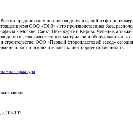
оссии предприятием по производству изделий из фторполимеро
тоящее время ООО «ПФЗ» - это производственная база, располож
 офисы в Москве, Санкт-Петербурге и Кирово-Чепецке, а также 
водство высококачественных материалов и оборудования для по
и строительстве. ООО «Первый фторопластовый завод» сегодня –
рерывный рост и исключительная клиентоориентированность.
енажная арматура
вый завод»
 д.105-107