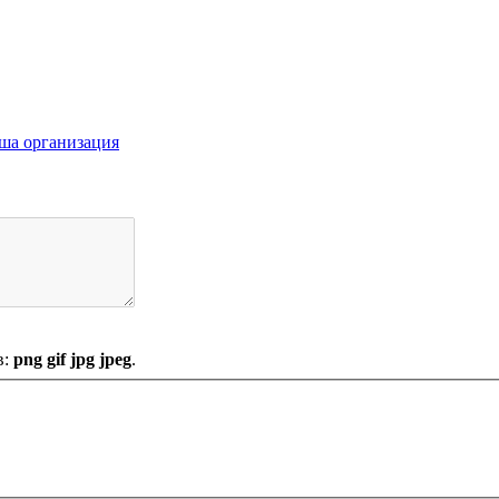
ша организация
в:
png gif jpg jpeg
.