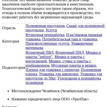
заказчиков наиболее привлекательным и качественным.
Технологический процесс построен таким образом, что
отходы в полном объёме возвращаются в производство, что
позволяет работать без загрязнения окружающей среды.
Полимерная продукция
,
Сырьё для полимерной
Отрасль
продукции
,
Услуги
Вторичная переработка
,
Пластиковая пищевая
упаковка
,
Потребительская тара и упаковка
,
Категория
Производственные услуги
,
Упаковочные
материалы
Вторичный ПВД
,
Вторичный ПНД
,
Мешки и
пакеты "рейтер"
,
Мешки и пакеты с
вентиляцией
,
Мешки, сумки и пакеты с
изображением
,
Мусорные пакеты и мешки
,
Подкатегория
Пленки для упаковки с принтом
,
Полимерная
пленка
,
Упаковка для заморозки
,
Упаковка для
продуктов до 50кг
,
Утилизация и переработка
полимеров
Местонахождение
Челябинск (Челябинская область)
Название юридического лица
ООО «УралПак»