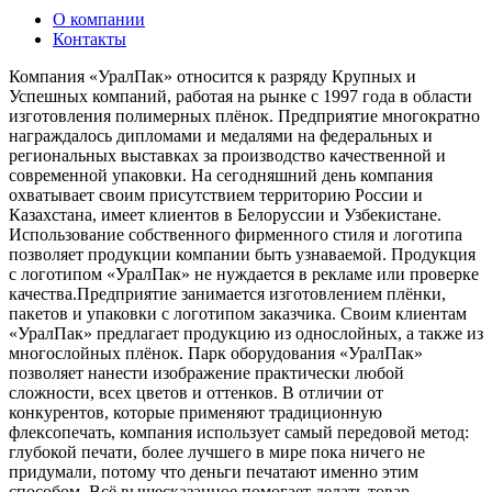
О компании
Контакты
Компания «УралПак» относится к разряду Крупных и
Успешных компаний, работая на рынке с 1997 года в области
изготовления полимерных плёнок. Предприятие многократно
награждалось дипломами и медалями на федеральных и
региональных выставках за производство качественной и
современной упаковки. На сегодняшний день компания
охватывает своим присутствием территорию России и
Казахстана, имеет клиентов в Белоруссии и Узбекистане.
Использование собственного фирменного стиля и логотипа
позволяет продукции компании быть узнаваемой. Продукция
с логотипом «УралПак» не нуждается в рекламе или проверке
качества.Предприятие занимается изготовлением плёнки,
пакетов и упаковки с логотипом заказчика. Своим клиентам
«УралПак» предлагает продукцию из однослойных, а также из
многослойных плёнок. Парк оборудования «УралПак»
позволяет нанести изображение практически любой
сложности, всех цветов и оттенков. В отличии от
конкурентов, которые применяют традиционную
флексопечать, компания использует самый передовой метод:
глубокой печати, более лучшего в мире пока ничего не
придумали, потому что деньги печатают именно этим
способом. Всё вышесказанное помогает делать товар