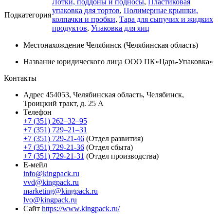
Лотки, поддоны и подносы
,
Пластиковая
упаковка для тортов
,
Полимерные крышки,
Подкатегория
колпачки и пробки
,
Тара для сыпучих и жидких
продуктов
,
Упаковка для яиц
Местонахождение
Челябинск (Челябинская область)
Название юридического лица
ООО ПК«Царь-Упаковка»
Контакты
Адрес
454053, Челябинская область, Челябинск,
Троицкий тракт, д. 25 А
Телефон
+7 (351) 262–32–95
+7 (351) 729–21–31
+7 (351) 729-21-46
(Отдел развития)
+7 (351) 729-21-36
(Отдел сбыта)
+7 (351) 729-21-31
(Отдел производства)
Е-мейл
info@kingpack.ru
vvd@kingpack.ru
marketing@kingpack.ru
lvo@kingpack.ru
Сайт
https://www.kingpack.ru/