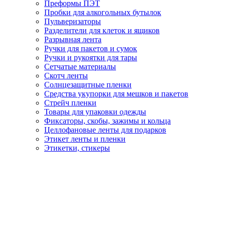
Преформы ПЭТ
Пробки для алкогольных бутылок
Пульверизаторы
Разделители для клеток и ящиков
Разрывная лента
Ручки для пакетов и сумок
Ручки и рукоятки для тары
Сетчатые материалы
Скотч ленты
Солнцезащитные пленки
Средства укупорки для мешков и пакетов
Стрейч пленки
Товары для упаковки одежды
Фиксаторы, скобы, зажимы и кольца
Целлофановые ленты для подарков
Этикет ленты и пленки
Этикетки, стикеры