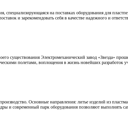
специализирующаяся на поставках оборудования для пластпере
поставок и зарекомендовать себя в качестве надежного и ответств
воего существования Электромеханический завод «Звезда» прош
ескими полетами, воплощения в жизнь новейших разработок уче
роизводство. Основные направления: литье изделий из пластма
дры и современный парк оборудования позволяют выполнять са