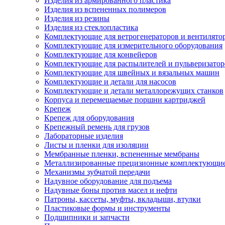
Изделия из армированного пластика
Изделия из вспененных полимеров
Изделия из резины
Изделия из стеклопластика
Комплектующие для ветрогенераторов и вентилято
Комплектующие для измерительного оборудования
Комплектующие для конвейеров
Комплектующие для распылителей и пульверизатор
Комплектующие для швейных и вязальных машин
Комплектующие и детали для насосов
Комплектующие и детали металлорежущих станков
Корпуса и перемещаемые поршни картриджей
Крепеж
Крепеж для оборудования
Крепежный ремень для грузов
Лабораторные изделия
Листы и пленки для изоляции
Мембранные пленки, вспененные мембраны
Металлизированные прецизионные комплектующи
Механизмы зубчатой передачи
Надувное оборудование для подъема
Надувные боны против масел и нефти
Патроны, кассеты, муфты, вкладыши, втулки
Пластиковые формы и инструменты
Подшипники и запчасти