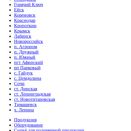
Горячий Ключ
Ейск
Кореновск
Краснодар
Кропоткин
Крымск
Лабинск
Новороссийск
п. Агроном
п. Дружный
п. Южный
пгт Афипский
рп Парковый
с. Гайдук
с. Цемдолина
Сочи
ст. Динская
ст. Ленинградская
ст. Новотитаровская
Тимашевск
х. Ленина
Продукция
Оборудование
Сырьё для полимерной продукции