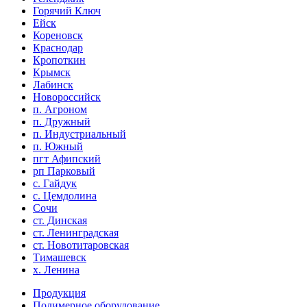
Горячий Ключ
Ейск
Кореновск
Краснодар
Кропоткин
Крымск
Лабинск
Новороссийск
п. Агроном
п. Дружный
п. Индустриальный
п. Южный
пгт Афипский
рп Парковый
с. Гайдук
с. Цемдолина
Сочи
ст. Динская
ст. Ленинградская
ст. Новотитаровская
Тимашевск
х. Ленина
Продукция
Полимерное оборудование