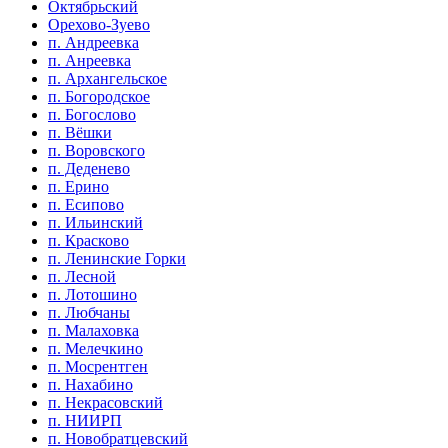
Октябрьский
Орехово-Зуево
п. Андреевка
п. Анреевка
п. Архангельское
п. Богородское
п. Богослово
п. Вёшки
п. Воровского
п. Деденево
п. Ерино
п. Есипово
п. Ильинский
п. Красково
п. Ленинские Горки
п. Лесной
п. Лотошино
п. Любчаны
п. Малаховка
п. Мелечкино
п. Мосрентген
п. Нахабино
п. Некрасовский
п. НИИРП
п. Новобратцевский