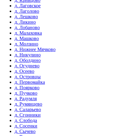
д. Кривцово
д. Лаговское
д. Лаголово
д. Лешково
д. Ликино
д. Лобаново
д. Малаховка
д. Машково
д. Молзино
д. Нижнее Мячково
д. Никулино
д. Оболдино
д. Огуднево
д. Осеево
д. Островцы
д. Первомайка
д. Поярково
д. Пучково
д. Радумля
д. Румянцево
д. Саларьево
д. Сгонники
д. Слобода
д. Сосенки
д. Сычево