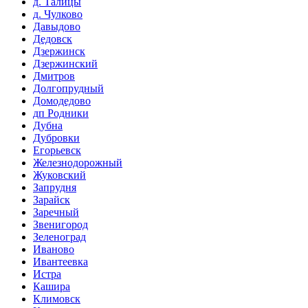
д. Талицы
д. Чулково
Давыдово
Дедовск
Дзержинск
Дзержинский
Дмитров
Долгопрудный
Домодедово
дп Родники
Дубна
Дубровки
Егорьевск
Железнодорожный
Жуковский
Запрудня
Зарайск
Заречный
Звенигород
Зеленоград
Иваново
Ивантеевка
Истра
Кашира
Климовск