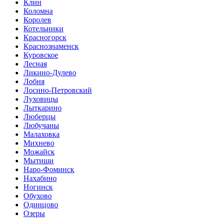
Клин
Коломна
Королев
Котельники
Красногорск
Краснознаменск
Куровское
Лесная
Ликино-Дулево
Лобня
Лосино-Петровский
Луховицы
Лыткарино
Люберцы
Любучаны
Малаховка
Михнево
Можайск
Мытищи
Наро-Фоминск
Нахабино
Ногинск
Обухово
Одинцово
Озеры