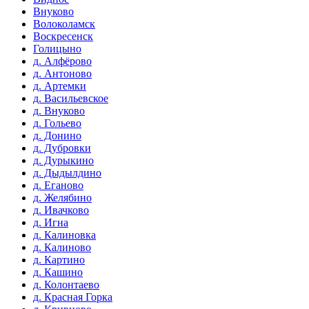
Внуково
Волоколамск
Воскресенск
Голицыно
д. Алфёрово
д. Антоново
д. Артемки
д. Васильевское
д. Внуково
д. Гольево
д. Донино
д. Дубровки
д. Дурыкино
д. Дыдылдино
д. Еганово
д. Желябино
д. Ивачково
д. Игна
д. Калиновка
д. Калиново
д. Картино
д. Кашино
д. Колонтаево
д. Красная Горка