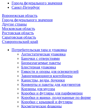
Города федерального значения
Санкт-Петербург
Воронежская область
Города федерального значения
Другие страны
Московская область
Ростовская область
Саратовская область
Ставропольский край
Потребительская тара и упаковка
Антистатическая упаковка
Баночки с отверстиями
Биоразлагаемые пакеты
Блистерная упаковка
Емкости и опоры для освежителей
Завинчивающиеся контейнеры
Канистры, ведра, бочонки
Конверты и пакеты для документов
Корзины для мусора
Коробки и футляры для парфюмерии
Коробки и ящики, подогнанные по форме
Коробки с крышкой и футляры
Косметические флаконы