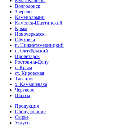
Белая Калитва
Волгодонск
Зверево
Каменоломни
Каменск-Шахтинский
Крым
Новочеркасск
Обуховка
п. Нижнетемерницкий
п. Октябрьский
Пролетарск
Ростов-на-Дону
с. Крым
ст. Кировская
Таганрог
х. Камышеваха
Чертково
Шахты
Продукция
Оборудование
Сырьё
Услуги