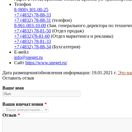
Телефон
8 (800) 301-00-25
+7 (4832) 78-88-33
+7 (4832) 78-88-31
(телефон)
8-961-003-10-00
(Зам. генерального директора по техниче
+7 (4832) 78-81-50
(Отдел продаж)
+7 (4832)78-81-60
(Отдел маркетинга и рекламы)
+7 (4832) 78-81-33
+7 (4832) 78-88-34
(Бухгалтерия)
Е-мейл
info@sneget.ru
Сайт
https://www.sneget.ru/
Дата размещения/обновления информации: 19.01.2021 г.
Это на
Оставить отзыв
Ваше имя
Ваши впечатления
*
Отзыв
*