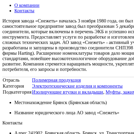
О компании
Контакты
История завода «Снежеть» началась 3 ноября 1980 года, он бы
самостоятельное предприятие завод был преобразован 5 декабр
соединители, которые включены в перечень ЭКБ и успешно ис
инструмента. Предоставляет услуги по разработке и изготов
сложных технических задач. АО завод «Снежеть» - активный у
разработаны и запущены в производство соединители СНП398 
фирмы Harting). Расширение номенклатуры товаров дало мощны
стандартами, новейшее высокотехнологичное оборудование до
развитие. Компания стремится наращивать мощности, укреплят
потребителя, его запросы и потребности.
Отрасль
Полимерная продукция
Категория
Электротехнические изделия и компоненты
Подкатегория
Изолирующие втулки и вкладыши
,
Муфты, зажим
Местонахождение
Брянск (Брянская область)
Название юридического лица
АО завод «Снежеть»
Контакты
Адрес
241902, Брянская область, Брянск, ул. Транспортная