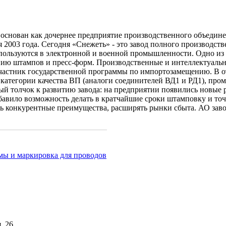
л основан как дочернее предприятие производственного объедине
я 2003 года. Сегодня «Снежеть» - это завод полного производст
пользуются в электронной и военной промышленности. Одно из 
лению штампов и пресс-форм. Производственные и интеллектуал
частник государственной программы по импортозамещению. В от
категории качества ВП (аналоги соединителей ВД1 и РД1), пр
й толчок к развитию завода: на предприятии появились новые 
бавило возможность делать в кратчайшие сроки штамповку и то
ь конкурентные преимущества, расширять рынки сбыта. АО заво
ы и маркировка для проводов
, 26