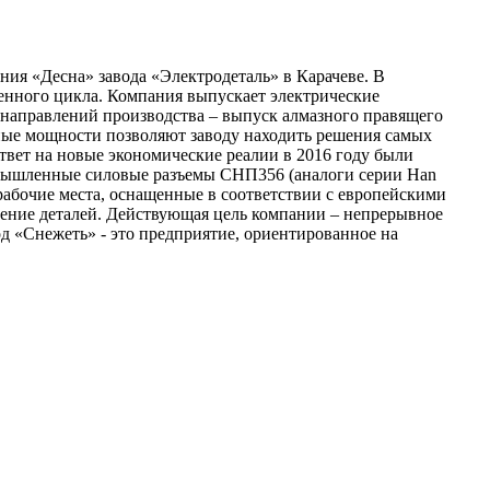
ния «Десна» завода «Электродеталь» в Карачеве. В
венного цикла. Компания выпускает электрические
направлений производства – выпуск алмазного правящего
ьные мощности позволяют заводу находить решения самых
вет на новые экономические реалии в 2016 году были
омышленные силовые разъемы СНП356 (аналоги серии Han
рабочие места, оснащенные в соответствии с европейскими
чение деталей. Действующая цель компании – непрерывное
д «Снежеть» - это предприятие, ориентированное на