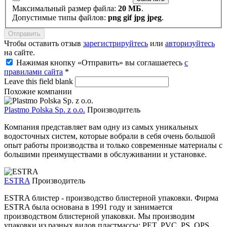
Максимальный размер файла:
20 МБ
.
Допустимые типы файлов:
png gif jpg jpeg
.
Чтобы оставить отзыв
зарегистрируйтесь
или
авторизуйтесь
на сайте.
Нажимая кнопку «Отправить» вы соглашаетесь
с
правилами сайта
*
Leave this field blank
Похожие компании
Plastmo Polska Sp. z o.o.
Производитель
Компания представляет вам одну из самых уникальных
водосточных систем, которые вобрали в себя очень большой
опыт работы производства и только современные материалы с
большими преимуществами в обслуживании и установке.
ESTRA
Производитель
ESTRA блистер - производство блистерной упаковки. Фирма
ESTRA была основана в 1991 году и занимается
производством блистерной упаковки. Мы производим
упаковки из разных видов пластмассы: PET, PVC, PS, OPS,