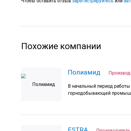
Чтобы оставить отзыв
зарегистрируйтесь
или
ав
Максимальный
размер файла:
20 МБ
.
Допустимые
Похожие компании
типы файлов:
png gif jpg jpeg
.
Полиамид
Производ
В начальный период работы
горнодобывающей промышл
ESTRA
Производитель