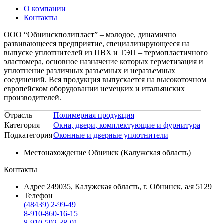
О компании
Контакты
ООО “Обнинскполипласт” – молодое, динамично
развивающееся предприятие, специализирующееся на
выпуске уплотнителей из ПВХ и ТЭП – термопластичного
эластомера, основное назначение которых герметизация и
уплотнение различных разъемных и неразъемных
соединений. Вся продукция выпускается на высокоточном
европейском оборудовании немецких и итальянских
производителей.
Отрасль
Полимерная продукция
Категория
Окна, двери, комплектующие и фурнитура
Подкатегория
Оконные и дверные уплотнители
Местонахождение
Обнинск (Калужская область)
Контакты
Адрес
249035, Калужская область, г. Обнинск, а/я 5129
Телефон
(48439) 2-99-49
8-910-860-16-15
8-910-592-38-01