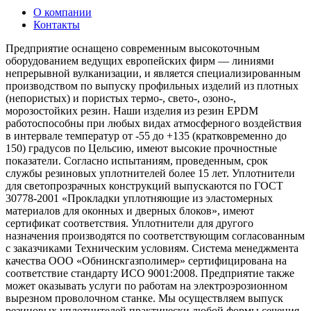
О компании
Контакты
Предприятие оснащено современным высокоточным
оборудованием ведущих европейских фирм — линиями
непрерывной вулканизации, и является специализированным
производством по выпуску профильных изделий из плотных
(непористых) и пористых термо-, свето-, озоно-,
морозостойких резин. Наши изделия из резин EPDM
работоспособны при любых видах атмосферного воздействия
в интервале температур от -55 до +135 (кратковременно до
150) градусов по Цельсию, имеют высокие прочностные
показатели. Согласно испытаниям, проведенным, срок
службы резиновых уплотнителей более 15 лет. Уплотнители
для светопрозрачных конструкций выпускаются по ГОСТ
30778-2001 «Прокладки уплотняющие из эластомерных
материалов для оконных и дверных блоков», имеют
сертификат соответствия. Уплотнители для другого
назначения производятся по соответствующим согласованным
с заказчиками Техническим условиям. Система менеджмента
качества ООО «Обнинскгазполимер» сертифицирована на
соответствие стандарту ИСО 9001:2008. Предприятие также
может оказывать услуги по работам на электроэрозионном
вырезном проволочном станке. Мы осуществляем выпуск
резиновых уплотнителей практически любой формы сечения