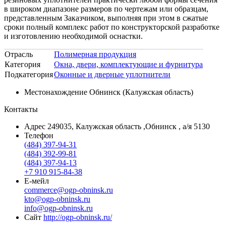
в широком диапазоне размеров по чертежам или образцам,
представленным Заказчиком, выполняя при этом в сжатые
сроки полный комплекс работ по конструкторской разработке
и изготовлению необходимой оснастки.
Отрасль
Полимерная продукция
Категория
Окна, двери, комплектующие и фурнитура
Подкатегория
Оконные и дверные уплотнители
Местонахождение
Обнинск (Калужская область)
Контакты
Адрес
249035, Калужская область ,Обнинск , а/я 5130
Телефон
(484) 397-94-31
(484) 392-99-81
(484) 397-94-13
+7 910 915-84-38
Е-мейл
commerce@ogp-obninsk.ru
kto@ogp-obninsk.ru
info@ogp-obninsk.ru
Сайт
http://ogp-obninsk.ru/