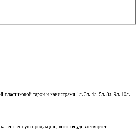
астиковой тарой и канистрами 1л, 3л, 4л, 5л, 8л, 9л, 10л,
 качественную продукцию, которая удовлетворяет