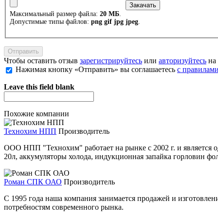
Максимальный размер файла:
20 МБ
.
Допустимые типы файлов:
png gif jpg jpeg
.
Чтобы оставить отзыв
зарегистрируйтесь
или
авторизуйтесь
на 
Нажимая кнопку «Отправить» вы соглашаетесь
с правилами
Leave this field blank
Похожие компании
Технохим НПП
Производитель
ООО НПП "Технохим" работает на рынке с 2002 г. и является о
20л, аккумуляторы холода, индукционная запайка горловин фол
Роман СПК ОАО
Производитель
C 1995 года наша компания занимается продажей и изготовлен
потребностям современного рынка.