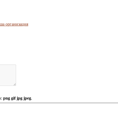
ша организация
в:
png gif jpg jpeg
.