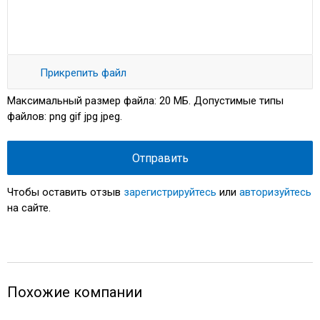
Прикрепить файл
Максимальный размер файла:
20 МБ
. Допустимые типы
файлов:
png gif jpg jpeg
.
Файл
Чтобы оставить отзыв
зарегистрируйтесь
или
авторизуйтесь
на сайте.
Максимальный
размер файла:
20 МБ
.
Допустимые
Похожие компании
типы файлов:
png gif jpg