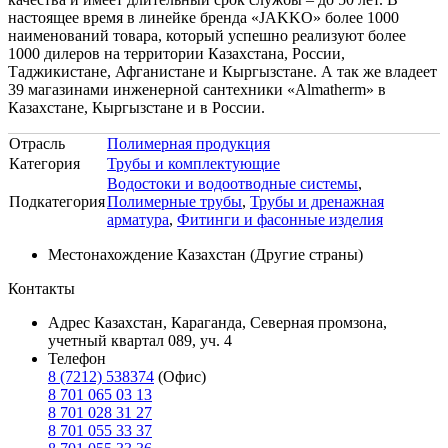
настоящее время в линейке бренда «JAKKO» более 1000
наименований товара, который успешно реализуют более
1000 дилеров на территории Казахстана, России,
Таджикистане, Афганистане и Кыргызстане. А так же владеет
39 магазинами инженерной сантехники «Almatherm» в
Казахстане, Кыргызстане и в России.
Отрасль
Полимерная продукция
Категория
Трубы и комплектующие
Водостоки и водоотводные системы
,
Подкатегория
Полимерные трубы
,
Трубы и дренажная
арматура
,
Фитинги и фасонные изделия
Местонахождение
Казахстан (Другие страны)
Контакты
Адрес
Казахстан, Караганда, Северная промзона,
учетный квартал 089, уч. 4
Телефон
8 (7212) 538374
(Oфис)
8 701 065 03 13
8 701 028 31 27
8 701 055 33 37