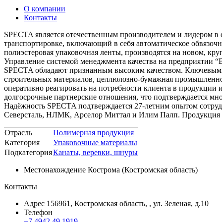
О компании
Контакты
SPECTA является отечественным производителем и лидером в 
транспортировке, включающий в себя автоматическое обвязочн
полиэстеровая упаковочная ленты, производятся на новом, кр
Управление системой менеджмента качества на предприятии “В
SPECTA обладают признанным высоким качеством. Ключевыми
строительных материалов, целлюлозно-бумажная промышленнос
оперативно реагировать на потребности клиента в продукции 
долгосрочные партнерские отношения, что подтверждается мн
Надёжность SPECTA подтверждается 27-летним опытом сотруд
Северсталь, НЛМК, Арселор Миттал и Илим Палп. Продукция 
Отрасль
Полимерная продукция
Категория
Упаковочные материалы
Подкатегория
Канаты, веревки, шнуры
Местонахождение
Кострома (Костромская область)
Контакты
Адрес
156961, Костромская область, , ул. Зеленая, д.10
Телефон
+7 4942 49 1919