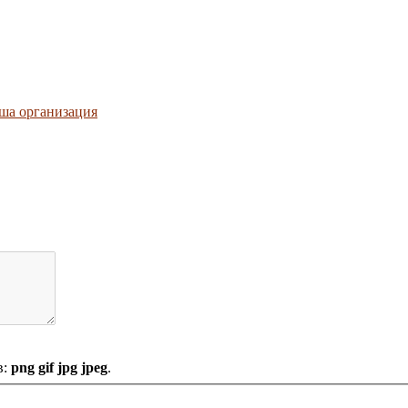
ша организация
в:
png gif jpg jpeg
.