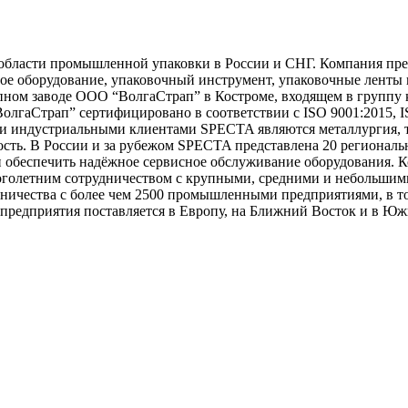
области промышленной упаковки в России и СНГ. Компания пре
ое оборудование, упаковочный инструмент, упаковочные ленты и
упном заводе ООО “ВолгаСтрап” в Костроме, входящем в группу
олгаСтрап” сертифицировано в соответствии с ISO 9001:2015, 
 индустриальными клиентами SPECTA являются металлургия, т
ть. В России и за рубежом SPECTA представлена 20 региональ
и обеспечить надёжное сервисное обслуживание оборудования. 
оголетним сотрудничеством с крупными, средними и небольшими
ничества с более чем 2500 промышленными предприятиями, в т
предприятия поставляется в Европу, на Ближний Восток и в Ю