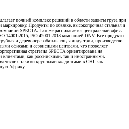
длагает полный комплекс решений в области защиты груза при
 маркировку. Продукты по обвязке, высокопрочная стальная и
 компаний SPECTA. Tам же располагается центральный офис.
ISO 14001:2015, ISO 45001:2018 компанией DNV. Все продукты
рубная и деревoперерабатывающая индустрии, производство
ными офисами и сервисными центрами, что позволяет
Корпоративная стратегия SPECTA ориентирована на
 клиентами, как российскими, так и иностранными.
ом числе с такими крупными холдингами в СНГ как
жную Африку.