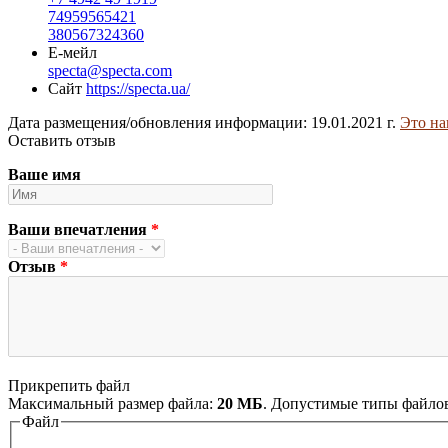
74959565421
380567324360
Е-мейл
specta@specta.com
Сайт
https://specta.ua/
Дата размещения/обновления информации: 19.01.2021 г.
Это на
Оставить отзыв
Ваше имя
Ваши впечатления
*
Отзыв
*
Прикрепить файл
Максимальный размер файла:
20 МБ
. Допустимые типы файло
Файл