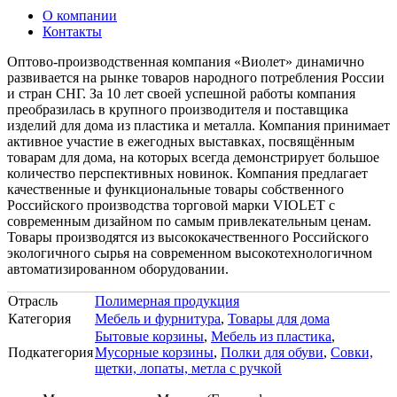
О компании
Контакты
Оптово-производственная компания «Виолет» динамично
развивается на рынке товаров народного потребления России
и стран СНГ. За 10 лет своей успешной работы компания
преобразилась в крупного производителя и поставщика
изделий для дома из пластика и металла. Компания принимает
активное участие в ежегодных выставках, посвящённым
товарам для дома, на которых всегда демонстрирует большое
количество перспективных новинок. Компания предлагает
качественные и функциональные товары собственного
Российского производства торговой марки VIOLET с
современным дизайном по самым привлекательным ценам.
Товары производятся из высококачественного Российского
экологичного сырья на современном высокотехнологичном
автоматизированном оборудовании.
Отрасль
Полимерная продукция
Категория
Мебель и фурнитура
,
Товары для дома
Бытовые корзины
,
Мебель из пластика
,
Подкатегория
Мусорные корзины
,
Полки для обуви
,
Совки,
щетки, лопаты, метла с ручкой