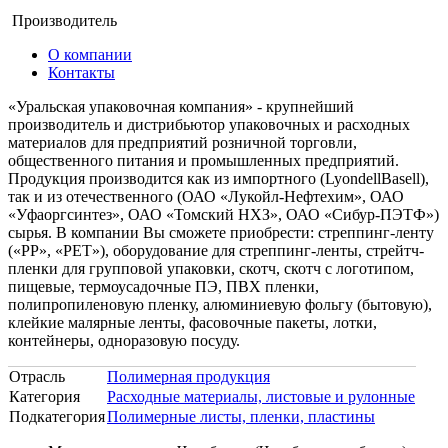
Производитель
О компании
Контакты
«Уральская упаковочная компания» - крупнейший
производитель и дистрибьютор упаковочных и расходных
материалов для предприятий розничной торговли,
общественного питания и промышленных предприятий.
Продукция производится как из импортного (LyondellBasell),
так и из отечественного (ОАО «Лукойл-Нефтехим», ОАО
«Уфаоргсинтез», ОАО «Томский НХЗ», ОАО «Сибур-ПЭТФ»)
сырья. В компании Вы сможете приобрести: стреппинг-ленту
(«PP», «PET»), оборудование для стреппинг-ленты, стрейтч-
пленки для групповой упаковки, скотч, скотч с логотипом,
пищевые, термоусадочные ПЭ, ПВХ пленки,
полипропиленовую пленку, алюминиевую фольгу (бытовую),
клейкие малярные ленты, фасовочные пакеты, лотки,
контейнеры, одноразовую посуду.
Отрасль
Полимерная продукция
Категория
Расходные материалы, листовые и рулонные
Подкатегория
Полимерные листы, пленки, пластины