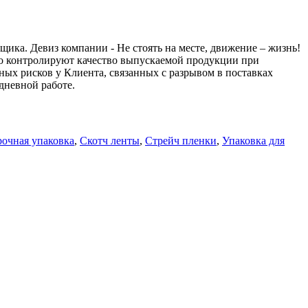
ика. Девиз компании - Не стоять на месте, движение – жизнь!
нно контролируют качество выпускаемой продукции при
рных рисков у Клиента, связанных с разрывом в поставках
дневной работе.
очная упаковка
,
Скотч ленты
,
Стрейч пленки
,
Упаковка для