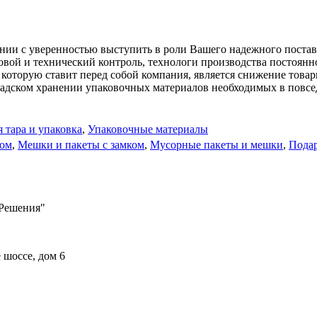
ии с уверенностью выступить в роли Вашего надежного поставщ
совой и технический контроль, технологи производства постоя
, которую ставит перед собой компания, является снижение това
ладском хранении упаковочных материалов необходимых в повсе
 тара и упаковка
,
Упаковочные материалы
ном
,
Мешки и пакеты с замком
,
Мусорные пакеты и мешки
,
Подар
Решения"
 шоссе, дом 6