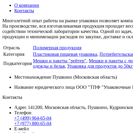
О компании
Контакты
Многолетний опыт работы на рынке упаковки позволяет компан
На производстве, вся изготавливаемая продукция проходит ве
содействии технической лаборатории качества. Одной из задач
продукции и минимизации расходов по закупке, доставке и ск
Отрасль
Полимерная продукция
Категория
Пластиковая пищевая упаковка
,
Потребительская
Мешки и пакеты "рейтер"
,
Мешки и пакеты с д
Подкатегория
одежды и белья
,
Упаковка для продуктов до 50кг
Местонахождение
Пушкино (Московская область)
Название юридического лица
ООО "ТПФ "Упаковочные 
Контакты
Адрес
141200, Московская область, Пушкино, Кудринское
Телефон
+7 (499) 964-65-04
+7 (977) 880-65-04
Е-мейл