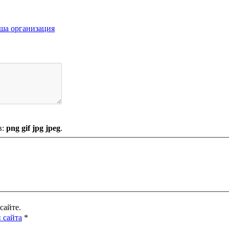
ша организация
в:
png gif jpg jpeg
.
сайте.
 сайта
*