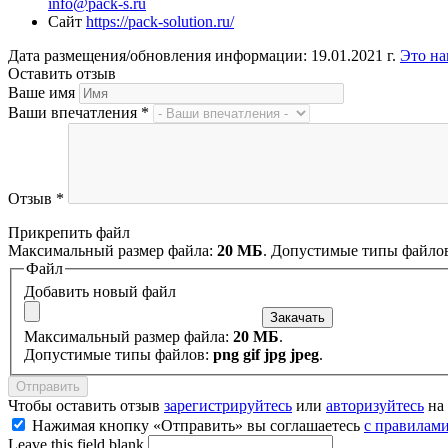
info@pack-s.ru
Сайт
https://pack-solution.ru/
Дата размещения/обновления информации: 19.01.2021 г.
Это на
Оставить отзыв
Ваше имя
Ваши впечатления
*
Отзыв
*
Прикрепить файл
Максимальный размер файла:
20 МБ
. Допустимые типы файло
Файл
Добавить новый файл
Максимальный размер файла:
20 МБ
.
Допустимые типы файлов:
png gif jpg jpeg
.
Чтобы оставить отзыв
зарегистрируйтесь
или
авторизуйтесь
на 
Нажимая кнопку «Отправить» вы соглашаетесь
с правилами
Leave this field blank