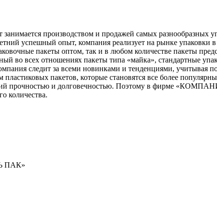
нимается производством и продажей самых разнообразных упа
етний успешный опыт, компания реализует на рынке упаковки 
аковочные пакеты оптом, так и в любом количестве пакеты пр
й во всех отношениях пакеты типа «майка», стандартные упак
омпания следит за всеми новинками и тенденциями, учитывая п
м пластиковых пакетов, которые становятся все более популярн
ий прочностью и долговечностью. Поэтому в фирме «КОМПАНИ
го количества.
Ь ПАК»