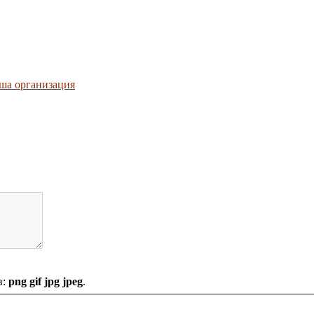
ша организация
в:
png gif jpg jpeg
.