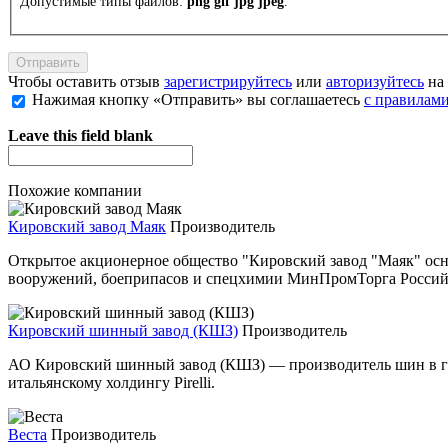
Допустимые типы файлов:
png gif jpg jpeg
.
Чтобы оставить отзыв
зарегистрируйтесь
или
авторизуйтесь
на 
Нажимая кнопку «Отправить» вы соглашаетесь
с правилами
Leave this field blank
Похожие компании
Кировский завод Маяк
Производитель
Открытое акционерное общество "Кировский завод "Маяк" осн
вооружений, боеприпасов и спецхимии МинПромТорга Россий
Кировский шинный завод (КШЗ)
Производитель
АО Кировский шинный завод (КШЗ) — производитель шин в горо
итальянскому холдингу Pirelli.
Веста
Производитель