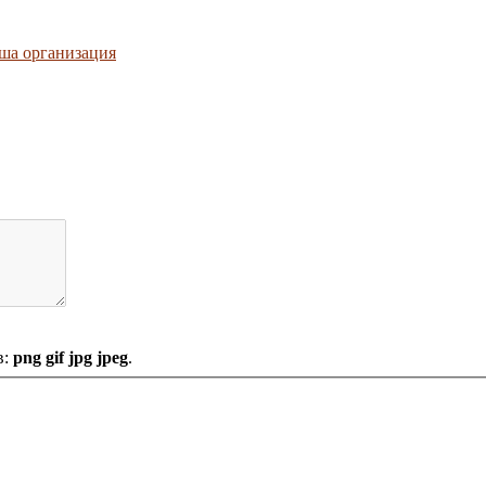
ша организация
в:
png gif jpg jpeg
.