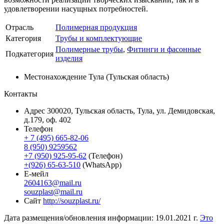
удовлетворении насущных потребностей.
Отрасль
Полимерная продукция
Категория
Трубы и комплектующие
Полимерные трубы
,
Фитинги и фасонные
Подкатегория
изделия
Местонахождение
Тула (Тульская область)
Контакты
Адрес
300020, Тульская область, Тула, ул. Демидовская,
д.179, оф. 402
Телефон
+ 7 (495) 665-82-06
8 (950) 9259562
+7 (950) 925-95-62
(Телефон)
+(926) 65-63-510
(WhatsApp)
Е-мейл
2604163@mail.ru
souzplast@mail.ru
Сайт
http://souzplast.ru/
Дата размещения/обновления информации: 19.01.2021 г.
Это