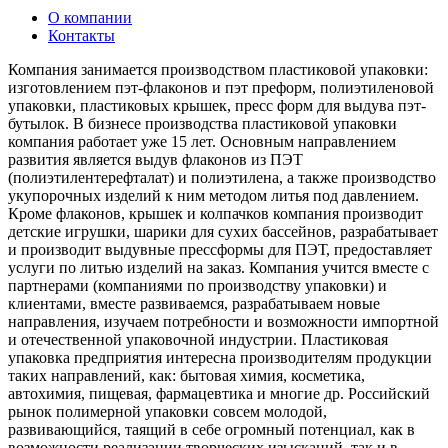
О компании
Контакты
Компания занимается производством пластиковой упаковки:
изготовлением пэт-флаконов и пэт преформ, полиэтиленовой
упаковки, пластиковых крышек, пресс форм для выдува пэт-
бутылок. В бизнесе производства пластиковой упаковки
компания работает уже 15 лет. Основным направлением
развития является выдув флаконов из ПЭТ
(полиэтилентерефталат) и полиэтилена, а также производство
укупорочных изделий к ним методом литья под давлением.
Кроме флаконов, крышек и колпачков компания производит
детские игрушки, шарики для сухих бассейнов, разрабатывает
и производит выдувные прессформы для ПЭТ, предоставляет
услуги по литью изделий на заказ. Компания учится вместе с
партнерами (компаниями по производству упаковки) и
клиентами, вместе развиваемся, разрабатываем новые
направления, изучаем потребности и возможности импортной
и отечественной упаковочной индустрии. Пластиковая
упаковка предприятия интересна производителям продукции
таких направлений, как: бытовая химия, косметика,
автохимия, пищевая, фармацевтика и многие др. Российский
рынок полимерной упаковки совсем молодой,
развивающийся, таящий в себе огромный потенциал, как в
возможности реализации творческих изысканий, так и в