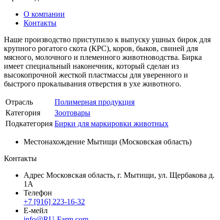
О компании
Контакты
Наше производство приступило к выпуску ушных бирок для
крупного рогатого скота (КРС), коров, быков, свиней для
мясного, молочного и племенного животноводства. Бирка
имеет специальный наконечник, который сделан из
высокопрочной жесткой пластмассы для уверенного и
быстрого прокалывания отверстия в ухе животного.
Отрасль
Полимерная продукция
Категория
Зоотовары
Подкатегория
Бирки для маркировки животных
Местонахождение
Мытищи (Московская область)
Контакты
Адрес
Московская область, г. Мытищи, ул. Щербакова д.
1А
Телефон
+7 [916] 223-16-32
Е-мейл
info@RU-Farm.com