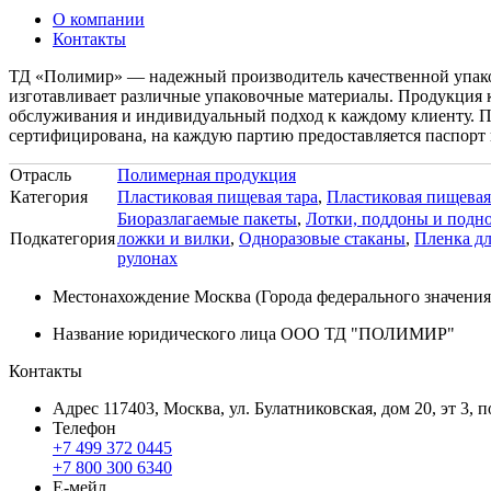
О компании
Контакты
ТД «Полимир» — надежный производитель качественной упаков
изготавливает различные упаковочные материалы. Продукция 
обслуживания и индивидуальный подход к каждому клиенту. П
сертифицирована, на каждую партию предоставляется паспорт к
Отрасль
Полимерная продукция
Категория
Пластиковая пищевая тара
,
Пластиковая пищевая
Биоразлагаемые пакеты
,
Лотки, поддоны и подн
Подкатегория
ложки и вилки
,
Одноразовые стаканы
,
Пленка дл
рулонах
Местонахождение
Москва (Города федерального значения
Название юридического лица
ООО ТД "ПОЛИМИР"
Контакты
Адрес
117403, Москва, ул. Булатниковская, дом 20, эт 3, п
Телефон
+7 499 372 0445
+7 800 300 6340
Е-мейл