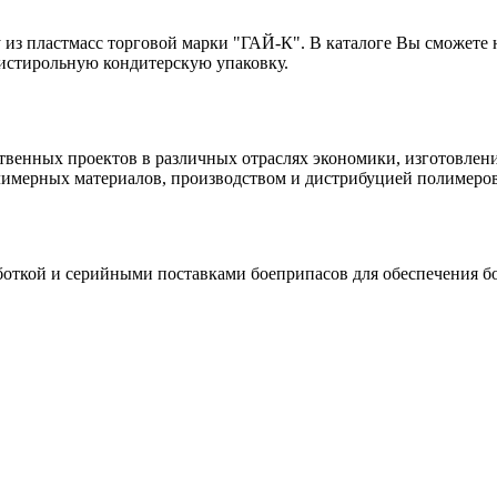
из пластмасс торговой марки "ГАЙ-К". В каталоге Вы сможете 
листирольную кондитерскую упаковку.
твенных проектов в различных отраслях экономики, изготовлен
лимерных материалов, производством и дистрибуцией полимеров 
боткой и серийными поставками боеприпасов для обеспечения б