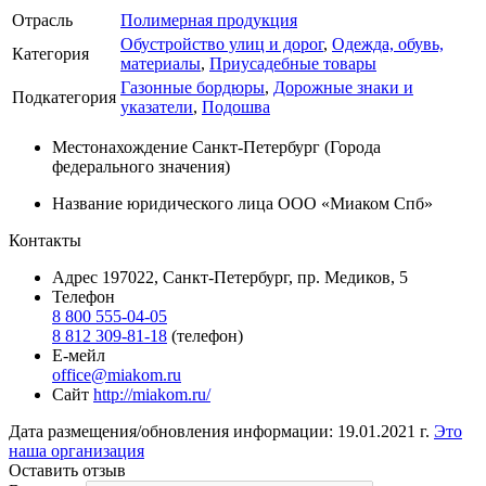
Отрасль
Полимерная продукция
Обустройство улиц и дорог
,
Одежда, обувь,
Категория
материалы
,
Приусадебные товары
Газонные бордюры
,
Дорожные знаки и
Подкатегория
указатели
,
Подошва
Местонахождение
Санкт-Петербург (Города
федерального значения)
Название юридического лица
ООО «Миаком Спб»
Контакты
Адрес
197022, Санкт-Петербург, пр. Медиков, 5
Телефон
8 800 555-04-05
8 812 309-81-18
(телефон)
Е-мейл
office@miakom.ru
Сайт
http://miakom.ru/
Дата размещения/обновления информации: 19.01.2021 г.
Это
наша организация
Оставить отзыв