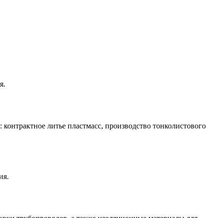
я.
 контрактное литье пластмасс, производство тонколистового
ия.