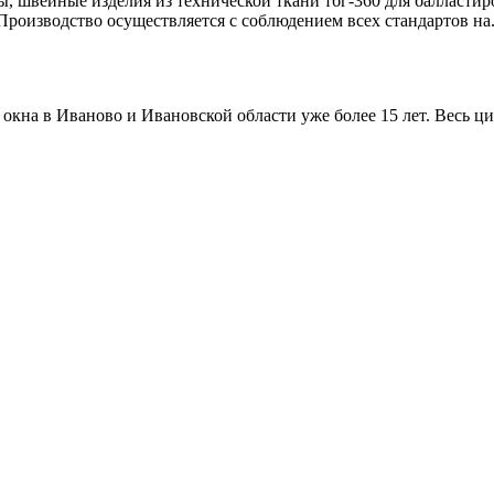
 швейные изделия из технической ткани тбг-360 для балластир
роизводство осуществляется с соблюдением всех стандартов на.
на в Иваново и Ивановской области уже более 15 лет. Весь цик