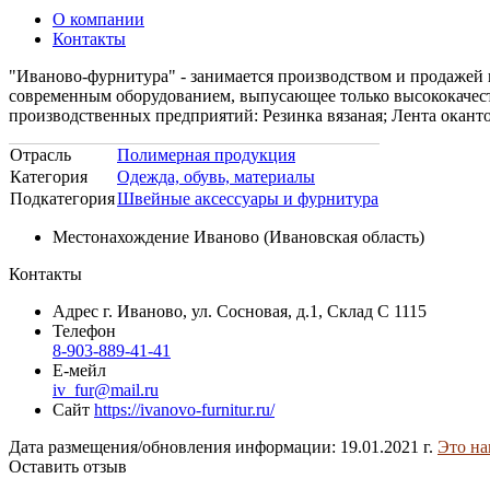
О компании
Контакты
"Иваново-фурнитура" - занимается производством и продажей 
современным оборудованием, выпусающее только высококачес
производственных предприятий: Резинка вязаная; Лента окант
Отрасль
Полимерная продукция
Категория
Одежда, обувь, материалы
Подкатегория
Швейные аксессуары и фурнитура
Местонахождение
Иваново (Ивановская область)
Контакты
Адрес
г. Иваново, ул. Сосновая, д.1, Склад С 1115
Телефон
8-903-889-41-41
Е-мейл
iv_fur@mail.ru
Сайт
https://ivanovo-furnitur.ru/
Дата размещения/обновления информации: 19.01.2021 г.
Это на
Оставить отзыв