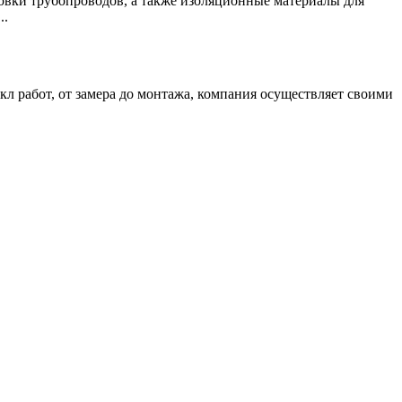
овки трубопроводов, а также изоляционные материалы для
..
л работ, от замера до монтажа, компания осуществляет своими