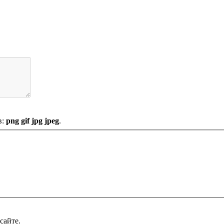
в:
png gif jpg jpeg
.
сайте.