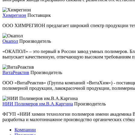
Химрегион
Поставщик
ООО ХИМРЕГИОН предлагает широкий спектр продукции тех
Окапол
Производитель
«ОКАПОЛ» – это первый в России завод умных полимеров. Бл
выпускает качественную, отвечающую высоким требованиям п
ВитаРеактив
Производитель
ООО «ВитаРеактив» (Группа компаний «ВитаХим») - поставщик
полимерной продукции, лакокрасочной продукции, полимерных
НИИ Полимеров им.В.А.Каргина
Производитель
ФГУП «НИИ химии технологии полимеров имени академика В. 
разработка и малотоннажное производство органических стёкол
Компании