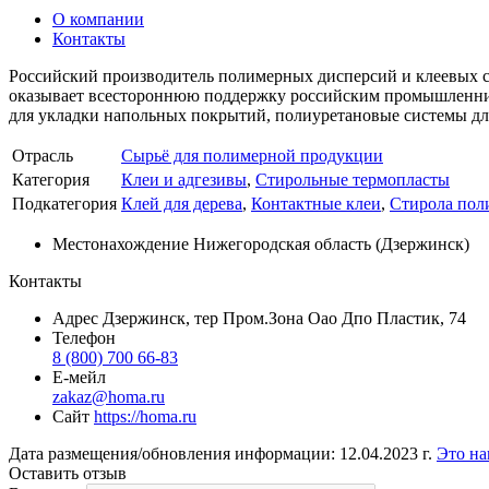
О компании
Контакты
Российский производитель полимерных дисперсий и клеевых си
оказывает всестороннюю поддержку российским промышленник
для укладки напольных покрытий, полиуретановые системы для
Отрасль
Сырьё для полимерной продукции
Категория
Клеи и адгезивы
,
Стирольные термопласты
Подкатегория
Клей для дерева
,
Контактные клеи
,
Стирола пол
Местонахождение
Нижегородская область (Дзержинск)
Контакты
Адрес
Дзержинск, тер Пром.Зона Оао Дпо Пластик, 74
Телефон
8 (800) 700 66-83
Е-мейл
zakaz@homa.ru
Сайт
https://homa.ru
Дата размещения/обновления информации: 12.04.2023 г.
Это на
Оставить отзыв