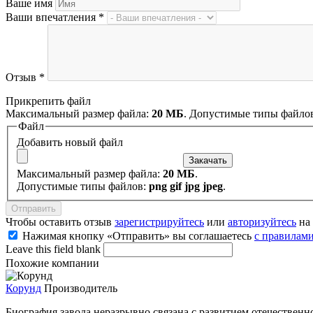
Ваше имя
Ваши впечатления
*
Отзыв
*
Прикрепить файл
Максимальный размер файла:
20 МБ
. Допустимые типы файло
Файл
Добавить новый файл
Максимальный размер файла:
20 МБ
.
Допустимые типы файлов:
png gif jpg jpeg
.
Чтобы оставить отзыв
зарегистрируйтесь
или
авторизуйтесь
на 
Нажимая кнопку «Отправить» вы соглашаетесь
с правилами
Leave this field blank
Похожие компании
Корунд
Производитель
Биография завода неразрывно связана с развитием отечестве