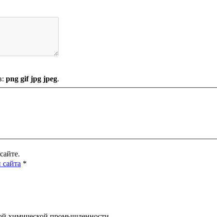
в:
png gif jpg jpeg
.
сайте.
 сайта
*
нной химической промышленности.