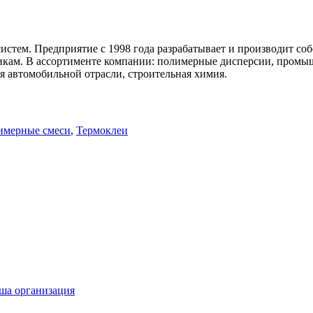
стем. Предприятие с 1998 года разрабатывает и производит со
ам. В ассортименте компании: полимерные дисперсии, промышл
 автомобильной отрасли, строительная химия.
имерные смеси
,
Термоклеи
ша организация