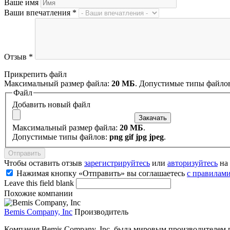
Ваше имя
Ваши впечатления
*
Отзыв
*
Прикрепить файл
Максимальный размер файла:
20 МБ
. Допустимые типы файло
Файл
Добавить новый файл
Максимальный размер файла:
20 МБ
.
Допустимые типы файлов:
png gif jpg jpeg
.
Чтобы оставить отзыв
зарегистрируйтесь
или
авторизуйтесь
на 
Нажимая кнопку «Отправить» вы соглашаетесь
с правилами
Leave this field blank
Похожие компании
Bemis Company, Inc
Производитель
Компания Bemis Company, Inc. была мировым производителем г