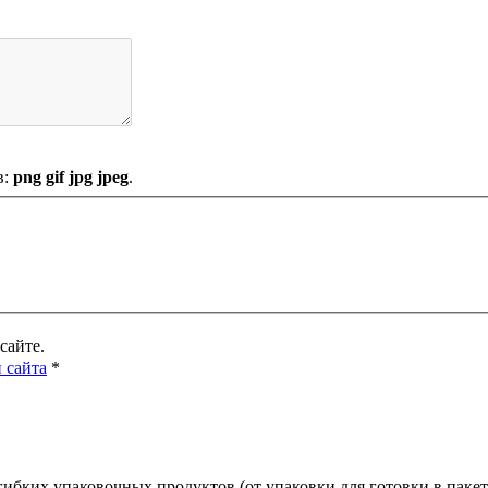
в:
png gif jpg jpeg
.
сайте.
 сайта
*
ибких упаковочных продуктов (от упаковки для готовки в пакет