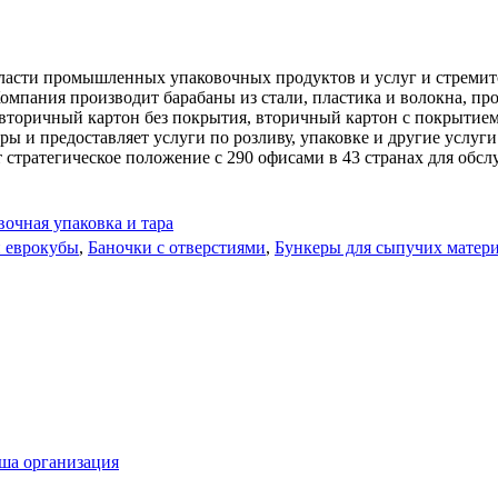
бласти промышленных упаковочных продуктов и услуг и стремитс
мпания производит барабаны из стали, пластика и волокна, пр
 вторичный картон без покрытия, вторичный картон с покрытием
 и предоставляет услуги по розливу, упаковке и другие услуги
тратегическое положение с 290 офисами в 43 странах для обслу
очная упаковка и тара
и еврокубы
,
Баночки с отверстиями
,
Бункеры для сыпучих матер
ша организация