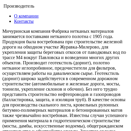
Производитель
О компании
Контакты
Мичуринская компания Фабрика нетканых материалов
занимается поставками нетканого полотна с 1905 года.
Продукция была востребована при строительстве железной
дороги на обходном участке Журавка-Милерово, для
укрепления защиты береговых откосов от паводковых вод по
трассе М4 вокруг Павловска и возведении многих других
объектов. Производит геотекстиль (дорнит), полотно
нетканое иглопробивное, предочистители для фильтров,
осуществляем работы на давальческом сырье. Геотекстиль
(дорнит) широко задействуется в современном дорожном
строительстве (автомобильные и железные дороги, мосты,
тоннели, укрепление склонов и обочин). Без него трудно
представить строительство нефтепроводов и газопроводов
(балластировка, защита, и изоляция труб). В качестве основы
для производства скального листа, кровельных рулонных
битумно-полимерных материалов и бетонированных матов
также чрезвычайно востребован. Известны случаи успешного
применения материала в гидротехническом строительстве
(мосты, дамбы, искусственные водоемы), общегражданском