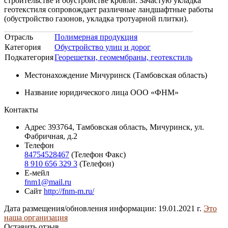
строительстве и обустройстве кровли. Зачастую укладка
геотекстиля сопровождает различные ландшафтные работы
(обустройство газонов, укладка тротуарной плитки).
Отрасль
Полимерная продукция
Категория
Обустройство улиц и дорог
Подкатегория
Георешетки, геомембраны, геотекстиль
Местонахождение
Мичуринск (Тамбовская область)
Название юридического лица
ООО «ФНМ»
Контакты
Адрес
393764, Тамбовская область, Мичуринск, ул.
Фабричная, д.2
Телефон
84754528467
(Телефон Факс)
8 910 656 329 3
(Телефон)
Е-мейл
fnm1@mail.ru
Сайт
http://fnm-m.ru/
Дата размещения/обновления информации: 19.01.2021 г.
Это
наша организация
Оставить отзыв