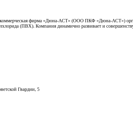
-коммерческая фирма «Дюна-АСТ» (ООО ПКФ «Дюна-АСТ») органи
хлорида (ПВХ). Компания динамично развивает и совершенству
оветской Гвардии, 5