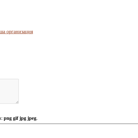
ша организация
в:
png gif jpg jpeg
.