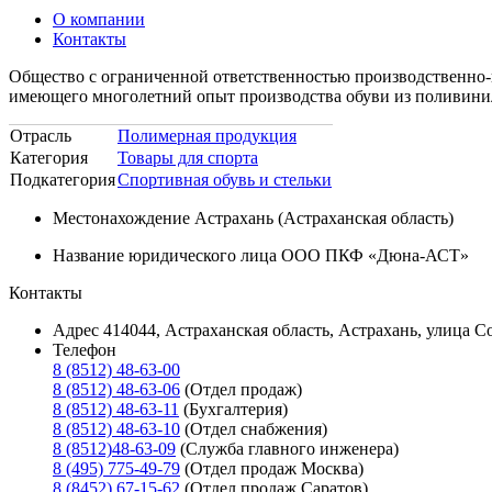
О компании
Контакты
Общество с ограниченной ответственностью производственно
имеющего многолетний опыт производства обуви из поливинил
Отрасль
Полимерная продукция
Категория
Товары для спорта
Подкатегория
Спортивная обувь и стельки
Местонахождение
Астрахань (Астраханская область)
Название юридического лица
ООО ПКФ «Дюна-АСТ»
Контакты
Адрес
414044, Астраханская область, Астрахань, улица С
Телефон
8 (8512) 48-63-00
8 (8512) 48-63-06
(Отдел продаж)
8 (8512) 48-63-11
(Бухгалтерия)
8 (8512) 48-63-10
(Отдел снабжения)
8 (8512)48-63-09
(Cлужба главного инженера)
8 (495) 775-49-79
(Отдел продаж Москва)
8 (8452) 67-15-62
(Отдел продаж Саратов)