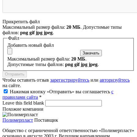
Прикрепить файл
Максимальный размер файла:
20 МБ
. Допустимые типы
файлов:
png gif jpg jpeg
.
Файл
Добавить новый файл
Максимальный размер файла:
20 МБ
.
Допустимые типы файлов:
png gif jpg jpeg
.
Чтобы оставить отзыв
зарегистрируйтесь
или
авторизуйтесь
на сайте.
Нажимая кнопку «Отправить» вы соглашаетесь
с
правилами сайта
*
Leave this field blank
Похожие компании
Полимерпласт
Поставщик
Общество с ограниченной ответственностью «Полимерпласт»
основано в августе 2003 г. Ведущим направлением