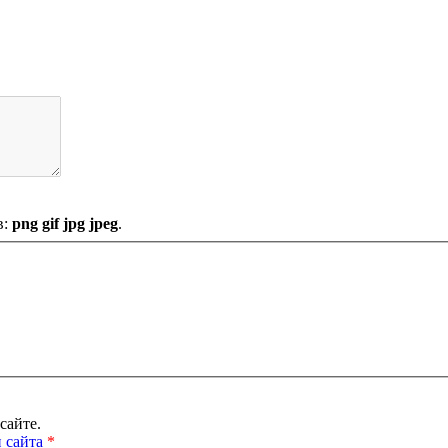
в:
png gif jpg jpeg
.
сайте.
 сайта
*