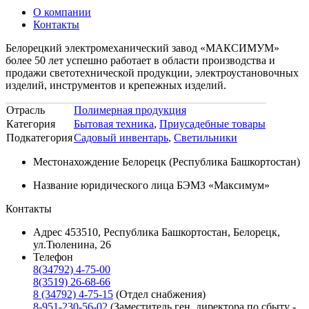
О компании
Контакты
Белорецкий электромеханический завод «МАКСИМУМ»
более 50 лет успешно работает в области производства и
продажи светотехнической продукции, электроустановочных
изделий, инструментов и крепежных изделий.
Отрасль
Полимерная продукция
Категория
Бытовая техника
,
Приусадебные товары
Подкатегория
Садовый инвентарь
,
Светильники
Местонахождение
Белорецк (Республика Башкортостан)
Название юридического лица
БЭМЗ «Максимум»
Контакты
Адрес
453510, Республика Башкортостан, Белорецк,
ул.Тюленина, 26
Телефон
8(34792) 4-75-00
8(3519) 26-68-66
8 (34792) 4-75-15
(Отдел снабжения)
8-951-230-56-02
(Заместитель ген. директора по сбыту -