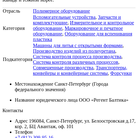
Отрасль
Полимерное оборудование
Вспомогательные устройства
,
Запчасти и
комплектующие
,
Измерительное и контрольное
Категория
оборудование
,
Маркировочное и печатное
оборудование
,
Оборудование для вспенивания
пластика
Машины для литья с открытыми формами
,
Производство изделий из полиуретана
,
Система контроля процесса производства
,
Подкатегория
Система контроля различных процессов
,
Совмещенные производства
,
Транспортеры,
конвейеры и конвейерные системы
,
Форсунки
Местонахождение
Санкт-Петербург (Города
федерального значения)
Название юридического лица
ООО «Регент Балтика»
Контакты
Адрес
196084, Санкт-Петербург, ул. Белоостровская д.17,
кор. 2, БЦ Авантаж, оф. 101
Телефон
+7 (812) 309-95-16