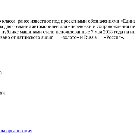
 класса, ранее известное под проектными обозначениями «Едина
а для создания автомобилей для «перевозки и сопровождения пе
ублике машинами стали использованные 7 мая 2018 года на ина
вано от латинского aurum — «золото» и Russia — «Россия».
)
201
ша организация