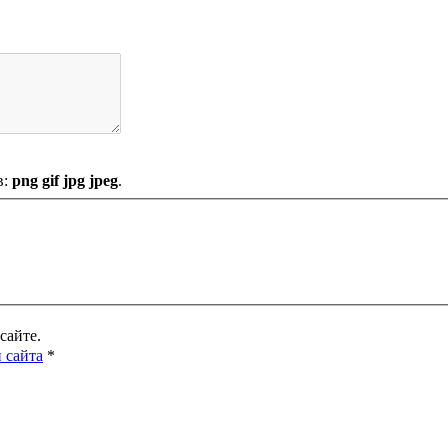
в:
png gif jpg jpeg
.
сайте.
 сайта
*