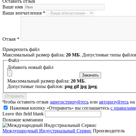
Оставить отзыв
Ваше имя
Ваши впечатления
*
Отзыв
*
Прикрепить файл
Максимальный размер файла:
20 МБ
. Допустимые типы файло
Файл
Добавить новый файл
Максимальный размер файла:
20 МБ
.
Допустимые типы файлов:
png gif jpg jpeg
.
Чтобы оставить отзыв
зарегистрируйтесь
или
авторизуйтесь
на 
Нажимая кнопку «Отправить» вы соглашаетесь
с правилами
Leave this field blank
Похожие компании
Международный Индустриальный Сервис
Производитель