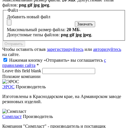
файлов:
png gif jpg jpeg
.
Файл
Добавить новый файл
Максимальный размер файла:
20 МБ
.
Допустимые типы файлов:
png gif jpg jpeg
.
Чтобы оставить отзыв
зарегистрируйтесь
или
авторизуйтесь
на сайте.
Нажимая кнопку «Отправить» вы соглашаетесь
с
правилами сайта
*
Leave this field blank
Похожие компании
ЭРОС
Производитель
Изготовлены в Краснодарском крае, на Армавирском заводе
резиновых изделий.
Симпласт
Производитель
Компания "Симпласт" - производитель и поставщик