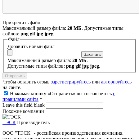
Прикрепить файл
Максимальный размер файла:
20 МБ
. Допустимые типы
файлов:
png gif jpg jpeg
.
Файл
Добавить новый файл
Максимальный размер файла:
20 МБ
.
Допустимые типы файлов:
png gif jpg jpeg
.
Чтобы оставить отзыв
зарегистрируйтесь
или
авторизуйтесь
на сайте.
Нажимая кнопку «Отправить» вы соглашаетесь
с
правилами сайта
*
Leave this field blank
Похожие компании
ТЭСК
Производитель
ООО "ТЭСК" - российская производственная компания,
созданная с целью импортозамещения и реализации проекта