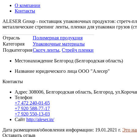
О компании
Контакты
ALESER Group - поставщик упаковочных продуктов: стретч-пле
металлические стрепинг ленты, пленки для упаковки грузов (ст
Отрасль
Полимерная продукция
Категория
Упаковочные материалы
Подкатегория
Скотч ленты
,
Стрейч пленки
Местонахождение
Белгород (Белгородская область)
Название юридического лица
ООО "Алесер"
Контакты
Адрес
308006, Белгородская область, Белгород, ул.Короч
Телефон
+7 472 240-01-65
+7 920 588-77-17
+7 920 550-13-03
Сайт
http://aleser.in/
Дата размещения/обновления информации: 19.01.2021 г.
Это на
Оставить отзыв