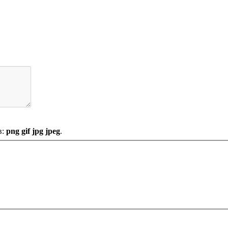
в:
png gif jpg jpeg
.