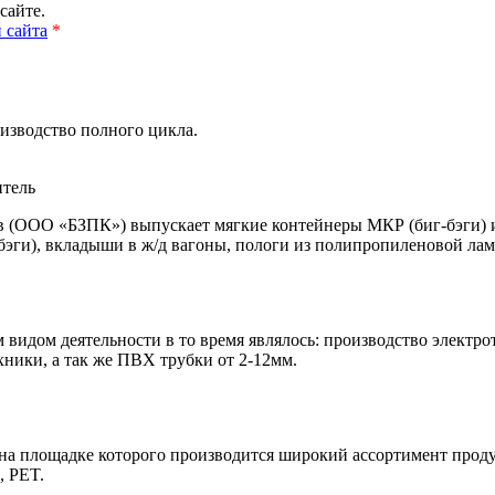
сайте.
 сайта
*
изводство полного цикла.
тель
 (ООО «БЗПК») выпускает мягкие контейнеры МКР (биг-бэги) и 
эги), вкладыши в ж/д вагоны, пологи из полипропиленовой лам
м видом деятельности в то время являлось: производство элект
хники, а так же ПВХ трубки от 2-12мм.
а площадке которого производится широкий ассортимент продукц
, PET.