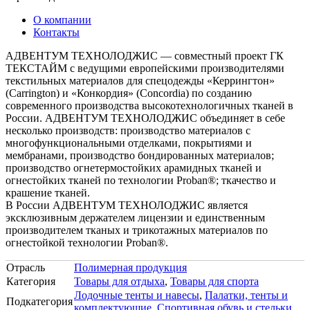
О компании
Контакты
АДВЕНТУМ ТЕХНОЛОДЖИС — совместный проект ГК
ТЕКСТАЙМ с ведущими европейскими производителями
текстильных материалов для спецодежды «Керрингтон»
(Carrington) и «Конкордия» (Concordia) по созданию
современного производства высокотехнологичных тканей в
России. АДВЕНТУМ ТЕХНОЛОДЖИС объединяет в себе
несколько производств: производство материалов с
многофункциональными отделками, покрытиями и
мембранами, производство бондированных материалов;
производство огнетермостойких арамидных тканей и
огнестойких тканей по технологии Proban®; ткачество и
крашение тканей.
В России АДВЕНТУМ ТЕХНОЛОДЖИС является
эксклюзивным держателем лицензии и единственным
производителем тканых и трикотажных материалов по
огнестойкой технологии Proban®.
Отрасль
Полимерная продукция
Категория
Товары для отдыха
,
Товары для спорта
Лодочные тенты и навесы
,
Палатки, тенты и
Подкатегория
комплектующие
,
Спортивная обувь и стельки