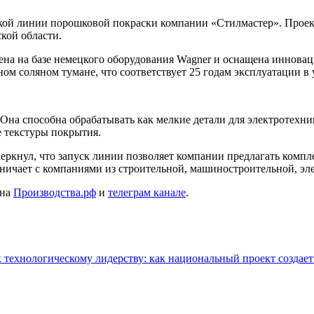
ской линии порошковой покраски компании «Стилмастер». Проек
кой области.
ена на базе немецкого оборудования Wagner и оснащена иннова
ном соляном тумане, что соответствует 25 годам эксплуатации в
 Она способна обрабатывать как мелкие детали для электротехни
 текстуры покрытия.
ркнул, что запуск линии позволяет компании предлагать компл
дничает с компаниями из строительной, машиностроительной, э
 на
Производства.рф
и
телеграм канале
.
к технологическому лидерству: как национальный проект создае