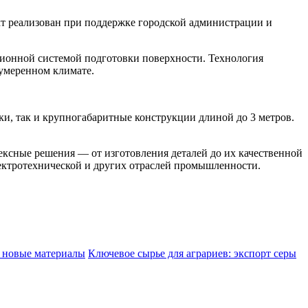
т реализован при поддержке городской администрации и
ционной системой подготовки поверхности. Технология
 умеренном климате.
ки, так и крупногабаритные конструкции длиной до 3 метров.
ексные решения — от изготовления деталей до их качественной
лектротехнической и других отраслей промышленности.
т новые материалы
Ключевое сырье для аграриев: экспорт серы